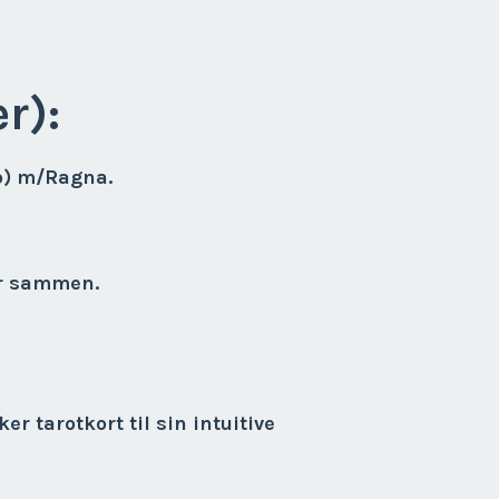
r):
p) m/Ragna.
ger sammen.
r tarotkort til sin intuitive