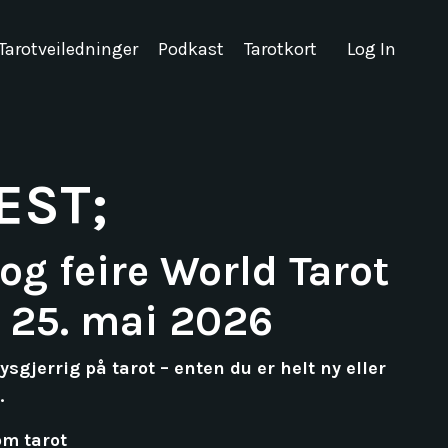
Tarotveiledninger
Podkast
Tarotkort
Log In
EST;
 og feire World Tarot
 25. mai 2026
sgjerrig på tarot – enten du er helt ny eller
.
om tarot