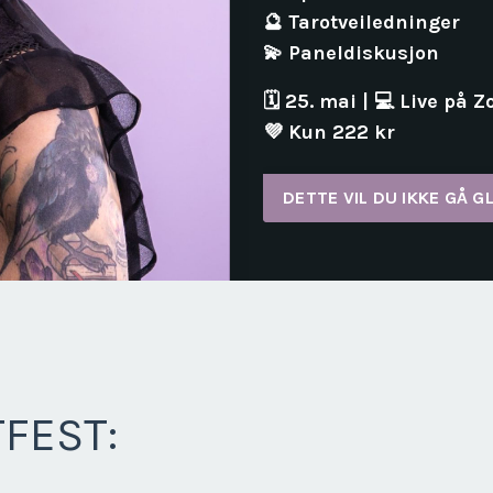
🔮 Tarotveiledninger
💫 Paneldiskusjon
🗓 25. mai | 💻 Live på 
💜 Kun 222 kr
DETTE VIL DU IKKE GÅ GL
TFEST: