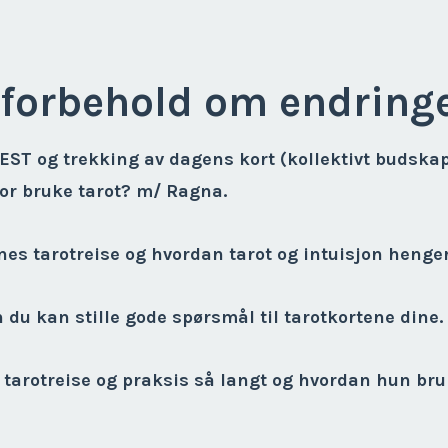
forbehold om endringe
EST og trekking av dagens kort (kollektivt budska
for bruke tarot? m/ Ragna.
nnes tarotreise og hvordan tarot og intuisjon hen
n du kan stille gode spørsmål til tarotkortene dine.
 tarotreise og praksis så langt og hvordan hun bruke