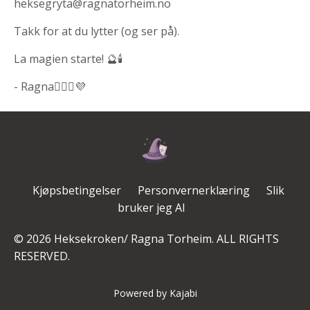
heksegryta@ragnatorheim.no
Takk for at du lytter (og ser på).
La magien starte! 🔮🕯️
- Ragna🧙🏻‍♀️💜
Kjøpsbetingelser
Personvernerklæring
Slik
bruker jeg AI
© 2026 Heksekroken/ Ragna Torheim. ALL RIGHTS
RESERVED.
Powered by Kajabi