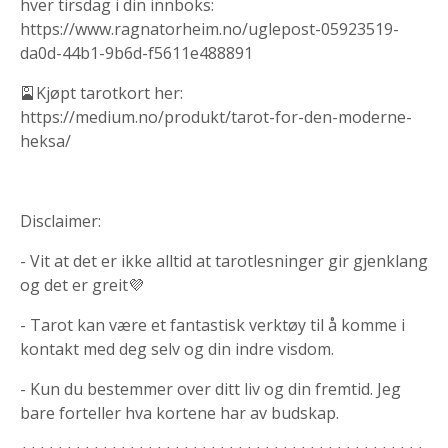
hver tirsdag i din innboks:
https://www.ragnatorheim.no/uglepost-05923519-
da0d-44b1-9b6d-f5611e488891
🎴Kjøpt tarotkort her:
https://medium.no/produkt/tarot-for-den-moderne-
heksa/
Disclaimer:
- Vit at det er ikke alltid at tarotlesninger gir gjenklang
og det er greit💜
- Tarot kan være et fantastisk verktøy til å komme i
kontakt med deg selv og din indre visdom.
- Kun du bestemmer over ditt liv og din fremtid. Jeg
bare forteller hva kortene har av budskap.