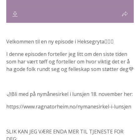
Velkommen til en ny episode i Heksegryta🧙🏻‍♀️
I denne episoden forteller jeg litt om den siste tiden
som har vært tøff og forteller om hvor viktig det er å
ha gode folk rundt seg og felleskap som støtter deg💜
🌙Bli med på nymånesirkel i lunsjen 18. november her:
https://www.ragnatorheim.no/nymanesirkel-i-lunsjen
SLIK KAN JEG VÆRE ENDA MER TIL TJENESTE FOR
DEG: