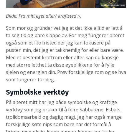
Bilde: Fra mitt eget alter/ kraftsted :-)
Som mor og gründer vet jeg at det ikke alltid er lett å
ta seg tid og bare slappe av. For meg fungerer alteret
også som et lite fristed der jeg kan fokusere på
pusten min, det jeg er takknemlig for eller bare være.
Med et bestemt kraftrom eller alter kan du kanskje
med større letthet ta disse øyeblikkene for å fylle
sjelen og energien din. Prøv forskjellige rom og se hva
som fungerer for deg.
Symbolske verktøy
På alteret mitt har jeg både symbolske og kraftige
verktøy som jeg bruker til å feire Sabbatene, Esbats,
trolldomsarbeid og daglig magi. Jeg har også mange
forskjellige søte nips som bare har det formål å
bringe meg glede. Noen ganger legger jeg friske